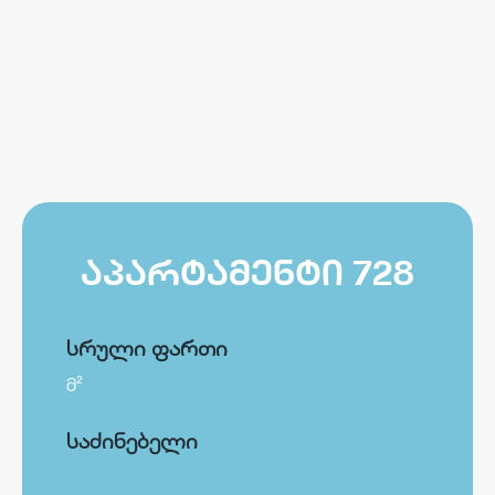
ᲐᲞᲐᲠᲢᲐᲛᲔᲜᲢᲘ 728
სრული ფართი
მ²
საძინებელი