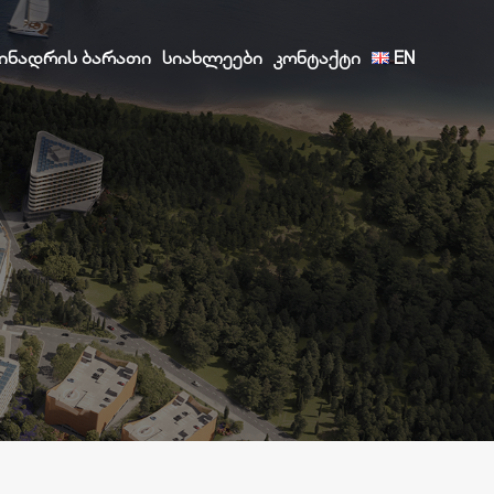
ᲘᲜᲐᲓᲠᲘᲡ ᲑᲐᲠᲐᲗᲘ
ᲡᲘᲐᲮᲚᲔᲔᲑᲘ
ᲙᲝᲜᲢᲐᲥᲢᲘ
EN