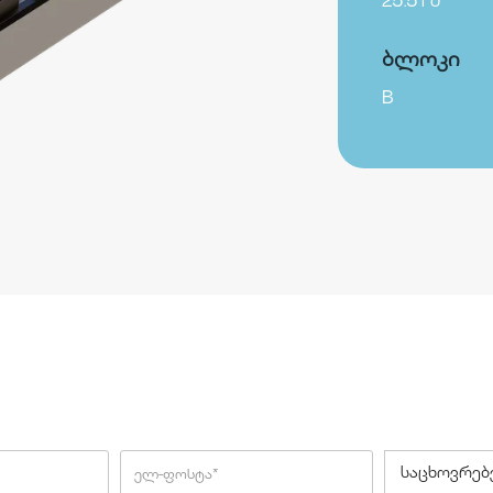
25.51 მ²
ბლოკი
B
საცხოვრე