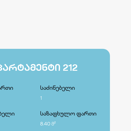
ᲞᲐᲠᲢᲐᲛᲔᲜᲢᲘ 212
ართი
საძინებელი
1
ბელი
საზაფხულო ფართი
8.40 მ²