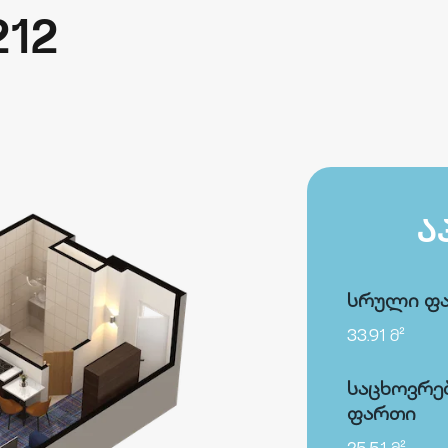
212
Ა
სრული ფ
33.91 მ²
საცხოვრე
ფართი