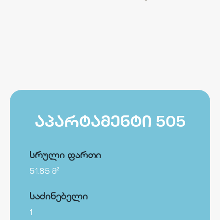
ᲐᲞᲐᲠᲢᲐᲛᲔᲜᲢᲘ 505
სრული ფართი
51.85 მ²
საძინებელი
1