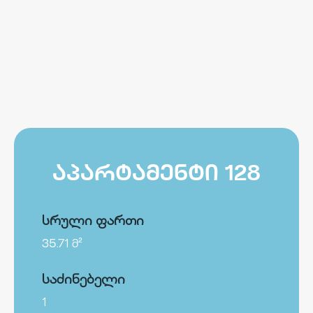
ᲐᲞᲐᲠᲢᲐᲛᲔᲜᲢᲘ 128
სრული ფართი
35.71 მ²
საძინებელი
1