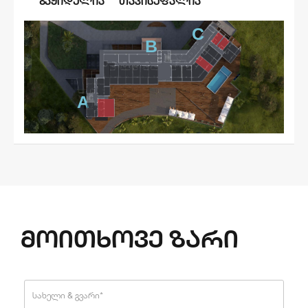
ᲒᲐᲧᲘᲓᲣᲚᲘᲐ
ᲗᲐᲕᲘᲡᲣᲤᲐᲚᲘᲐ
C
B
A
მოითხოვე ზარი